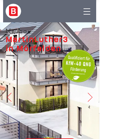
Neubau
MartinLuther3
in Mörfelden